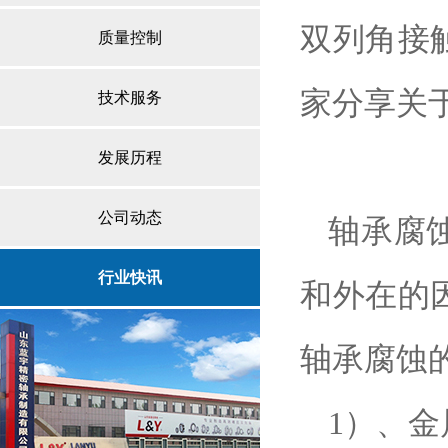
双列角接
质量控制
家分享关
技术服务
发展历程
公司动态
轴承腐
行业快讯
和外在的
轴承腐蚀
1
）、金