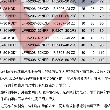
系列双列角接触球轴承能承受较大的径向负荷为主的径向和轴向联合负荷和
列轴承相比双列角接触球轴承具有更好的刚性，能承受倾覆力矩。轴承为非
中（有的车型也用同尺寸的双列圆锥滚子轴承）。
接触球轴承内、外圈之间的可倾斜性有限，允许倾斜角取决于轴承的内部
应保证轴承内不会产生过高的附加应力。
圈之间存在倾斜角，将影响轴承的寿命，同时造成轴承运转精度下降，运