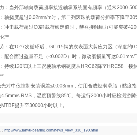
向力：当外部轴向载荷频率接近轴承系统固有频率（通常2000-50
荷：轴挠度超过0.02mm/m时，第二列滚珠的载荷分担率下降至3
载：冲击载荷超过C0静载荷额定值时，赫兹接触应力可能突破420
退化**
疲劳：在10^7次循环后，GCr15钢的次表面大剪应力区（深度约0.
蚀：配合面过盈量不足（<0.002D）时，微动磨损量可达0.01mm
火：持续120℃以上工况使轴承钢硬度从HRC62降至HRC58，接
**
光对中仪控制安装误差≤0.003mm，使用合成烃润滑脂（黏度
4.5mm/s RMS，温度预警线85℃。每运行2000小时应检
MTBF提升至30000小时以上。
：
址：
http://www.lanyu-bearing.com/news_view_330_190.html