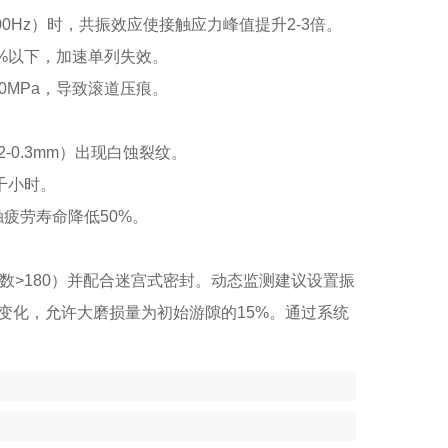
00Hz）时，共振效应使接触应力峰值提升2-3倍。
0%以下，加速单列失效。
0MPa，导致滚道压痕。
2-0.3mm）出现白蚀裂纹。
/千小时。
触疲劳寿命降低50%。
指数>180）并配合迷宫式密封。动态监测建议设置振
测游隙变化，允许大磨损量为初始游隙的15%。通过系统