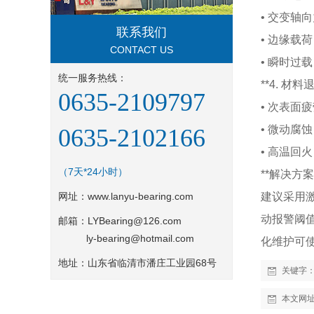
• 交变轴
联系我们
• 边缘载
CONTACT US
• 瞬时过
统一服务热线：
**4. 材料
0635-2109797
• 次表面
• 微动腐
0635-2102166
• 高温回
（7天*24小时）
**解决方案
网址：
www.lanyu-bearing.com
建议采用激
动报警阈值
邮箱：LYBearing@126.com
ly-bearing@hotmail.com
化维护可使
地址：山东省临清市潘庄工业园68号
关键字
本文网