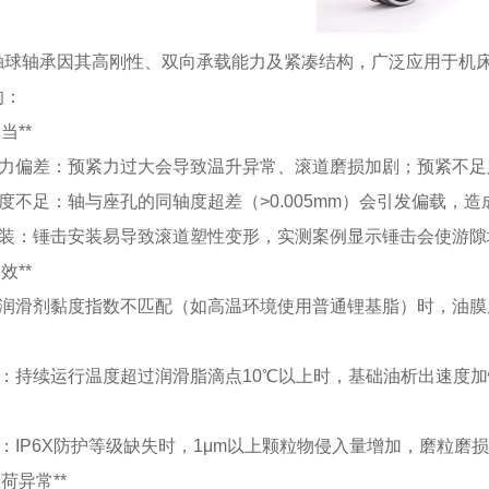
触球轴承因其高刚性、双向承载能力及紧凑结构，广泛应用于机
响：
不当**
预紧力偏差：预紧力过大会导致温升异常、滚道磨损加剧；预紧不
精度不足：轴与座孔的同轴度超差（>0.005mm）会引发偏载，
安装：锤击安装易导致滚道塑性变形，实测案例显示锤击会使游隙增大
失效**
当润滑剂黏度指数不匹配（如高温环境使用普通锂基脂）时，油膜厚
化：持续运行温度超过润滑脂滴点10℃以上时，基础油析出速度加
效：IP6X防护等级缺失时，1μm以上颗粒物侵入量增加，磨粒磨
载荷异常**