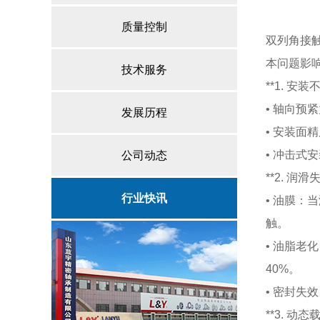
质量控制
双列角接
本问题影
技术服务
**1. 安装
• 轴向
发展历程
• 安装面
• 冲击式
公司动态
**2. 润滑
行业快讯
• 油膜：
触。
• 油脂老
40%。
• 密封失
**3. 动态